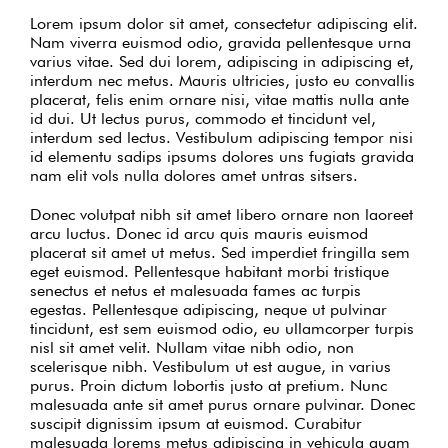
Lorem ipsum dolor sit amet, consectetur adipiscing elit.
Nam viverra euismod odio, gravida pellentesque urna
varius vitae. Sed dui lorem, adipiscing in adipiscing et,
interdum nec metus. Mauris ultricies, justo eu convallis
placerat, felis enim ornare nisi, vitae mattis nulla ante
id dui. Ut lectus purus, commodo et tincidunt vel,
interdum sed lectus. Vestibulum adipiscing tempor nisi
id elementu sadips ipsums dolores uns fugiats gravida
nam elit vols nulla dolores amet untras sitsers.
Donec volutpat nibh sit amet libero ornare non laoreet
arcu luctus. Donec id arcu quis mauris euismod
placerat sit amet ut metus. Sed imperdiet fringilla sem
eget euismod. Pellentesque habitant morbi tristique
senectus et netus et malesuada fames ac turpis
egestas. Pellentesque adipiscing, neque ut pulvinar
tincidunt, est sem euismod odio, eu ullamcorper turpis
nisl sit amet velit. Nullam vitae nibh odio, non
scelerisque nibh. Vestibulum ut est augue, in varius
purus. Proin dictum lobortis justo at pretium. Nunc
malesuada ante sit amet purus ornare pulvinar. Donec
suscipit dignissim ipsum at euismod. Curabitur
malesuada lorems metus adipiscing in vehicula quam