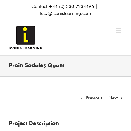
Skip
Contact +44 (0) 330 2234496
|
to
lucy@iconislearning.com
content
Proin Sodales Quam
Previous
Next
Project Description