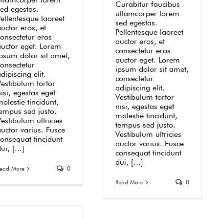
Curabitur faucibus
sed egestas.
ullamcorper lorem
ellentesque laoreet
sed egestas.
uctor eros, et
Pellentesque laoreet
consectetur eros
auctor eros, et
auctor eget. Lorem
consectetur eros
ipsum dolor sit amet,
auctor eget. Lorem
consectetur
ipsum dolor sit amet,
dipiscing elit.
consectetur
Vestibulum tortor
adipiscing elit.
isi, egestas eget
Vestibulum tortor
olestie tincidunt,
nisi, egestas eget
tempus sed justo.
molestie tincidunt,
estibulum ultricies
tempus sed justo.
uctor varius. Fusce
Vestibulum ultricies
consequat tincidunt
auctor varius. Fusce
ui, [...]
consequat tincidunt
dui, [...]
ead More
0
Read More
0