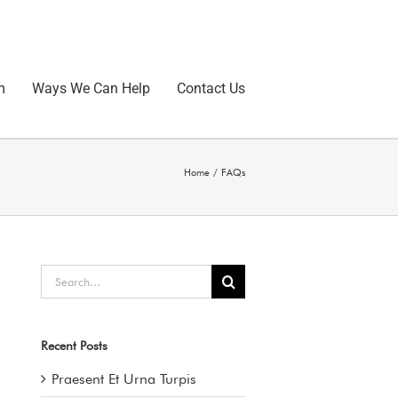
m
Ways We Can Help
Contact Us
Home
FAQs
Search
for:
Recent Posts
Praesent Et Urna Turpis