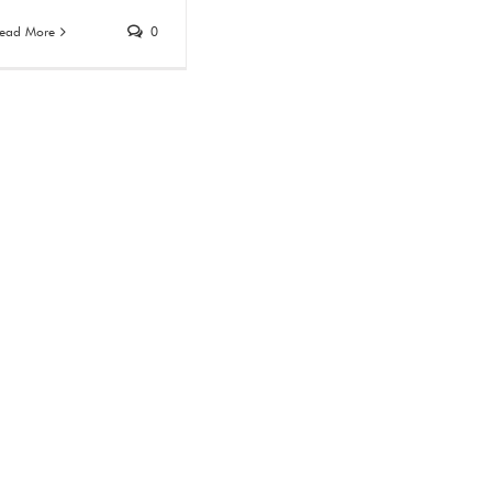
ead More
0