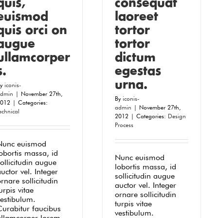
quis,
consequat
euismod
laoreet
quis orci on
tortor
augue
tortor
ullamcorper
dictum
s.
egestas
urna.
By
iconis-
dmin
|
November 27th,
By
iconis-
012
|
Categories:
admin
|
November 27th,
echnical
2012
|
Categories:
Design
Process
Nunc euismod
obortis massa, id
Nunc euismod
ollicitudin augue
lobortis massa, id
uctor vel. Integer
sollicitudin augue
rnare sollicitudin
auctor vel. Integer
urpis vitae
ornare sollicitudin
vestibulum.
turpis vitae
Curabitur faucibus
vestibulum.
ullamcorper lorem