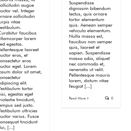
Suspendisse
ollicitudin augue
dignissim bibendum
uctor vel. Integer
lectus, quis ornare
rnare sollicitudin
tortor elementum
urpis vitae
quis. Aenean semper
vestibulum.
vehicula elementum.
Curabitur faucibus
Nulla massa est,
ullamcorper lorem
faucibus non semper
sed egestas.
quis, laoreet et
ellentesque laoreet
sapien. Suspendisse
uctor eros, et
massa odio, aliquet
consectetur eros
nec commodo et,
auctor eget. Lorem
venenatis ut velit.
ipsum dolor sit amet,
Pellentesque mauris
consectetur
lorem, dictum vitae
dipiscing elit.
feugiat [...]
Vestibulum tortor
isi, egestas eget
Read More
0
olestie tincidunt,
tempus sed justo.
estibulum ultricies
uctor varius. Fusce
consequat tincidunt
ui, [...]