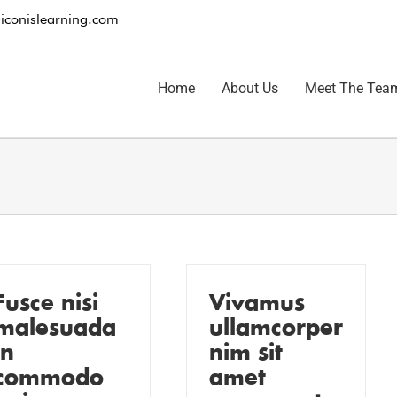
iconislearning.com
Home
About Us
Meet The Tea
Fusce nisi
Vivamus
malesuada
ullamcorper
in
nim sit
commodo
amet