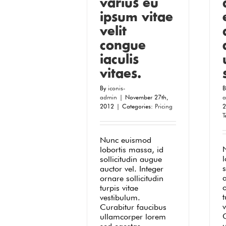
varius eu
ipsum vitae
velit
congue
iaculis
vitaes.
By
iconis-
admin
|
November 27th,
a
2012
|
Categories:
Pricing
2
T
Nunc euismod
lobortis massa, id
l
sollicitudin augue
s
auctor vel. Integer
a
ornare sollicitudin
o
turpis vitae
t
vestibulum.
Curabitur faucibus
ullamcorper lorem