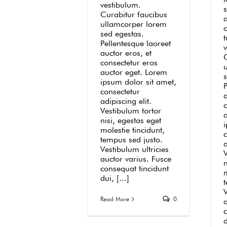
vestibulum.
s
Curabitur faucibus
a
ullamcorper lorem
o
sed egestas.
t
Pellentesque laoreet
auctor eros, et
consectetur eros
auctor eget. Lorem
ipsum dolor sit amet,
P
consectetur
a
adipiscing elit.
Vestibulum tortor
nisi, egestas eget
molestie tincidunt,
tempus sed justo.
a
Vestibulum ultricies
auctor varius. Fusce
n
consequat tincidunt
m
dui, [...]
V
Read More
0
a
d