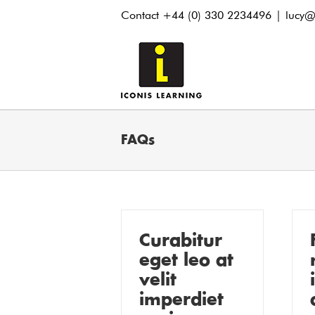
Skip
Contact +44 (0) 330 2234496
|
lucy@
to
content
FAQs
Curabitur
eget leo at
velit
imperdiet