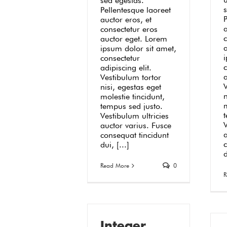
sed egestas.
Pellentesque laoreet
P
auctor eros, et
a
consectetur eros
auctor eget. Lorem
ipsum dolor sit amet,
consectetur
adipiscing elit.
a
Vestibulum tortor
nisi, egestas eget
n
molestie tincidunt,
m
tempus sed justo.
Vestibulum ultricies
V
auctor varius. Fusce
a
consequat tincidunt
dui, [...]
d
Read More
0
R
Integer