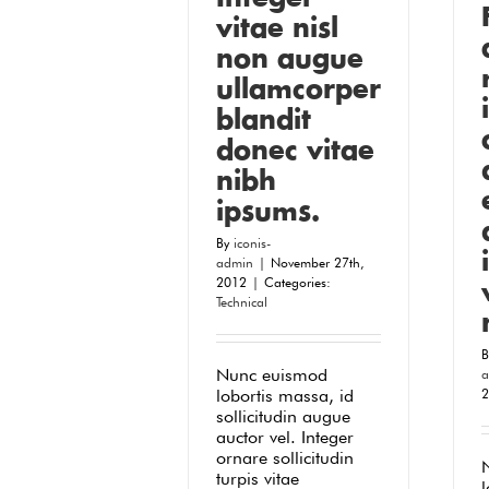
vitae nisl
non augue
ullamcorper
blandit
donec vitae
nibh
ipsums.
By
iconis-
admin
|
November 27th,
2012
|
Categories:
Technical
Nunc euismod
a
lobortis massa, id
2
sollicitudin augue
auctor vel. Integer
ornare sollicitudin
turpis vitae
l