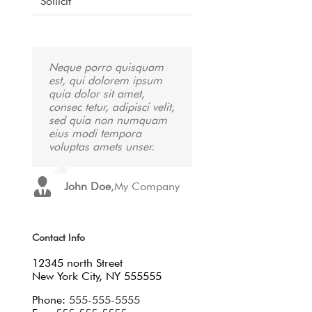
Sollicit
Neque porro quisquam
Aliquam erat volutpat.
est, qui dolorem ipsum
Quisque at est id ligula
quia dolor sit amet,
facilisis laoreet eget
consec tetur, adipisci velit,
pulvinar nibh.
sed quia non numquam
Suspendisse at ultrices
eius modi tempora
dui. Curabitur ac felis
voluptas amets unser.
arcu sadips ipsums
fugiats nemis.
John Doe
,
My Company
Luke Beck
,
Theme Fusion
Contact Info
12345 north Street
New York City, NY 555555
Phone:
555-555-5555