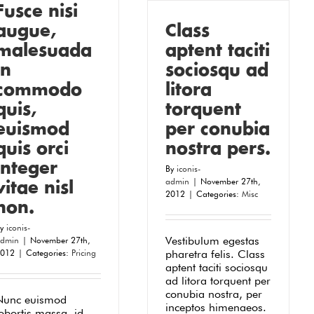
Fusce nisi
augue,
Class
malesuada
aptent taciti
in
sociosqu ad
commodo
litora
quis,
torquent
euismod
per conubia
quis orci
nostra pers.
integer
By
iconis-
admin
|
November 27th,
vitae nisl
2012
|
Categories:
Misc
non.
By
iconis-
Vestibulum egestas
dmin
|
November 27th,
012
|
Categories:
Pricing
pharetra felis. Class
aptent taciti sociosqu
ad litora torquent per
conubia nostra, per
Nunc euismod
inceptos himenaeos.
obortis massa, id